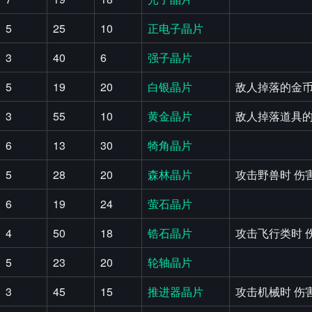
5
25
10
正电子晶片
3
40
6
强子晶片
5
19
20
白银晶片
敌人掉落的金币
3
55
10
黄金晶片
敌人掉落道具的
6
13
30
犄角晶片
5
28
20
森林晶片
攻击野兽时 伤
6
19
24
萤石晶片
4
50
18
锆石晶片
攻击飞行类时 
5
23
20
轮轴晶片
3
45
15
推进器晶片
攻击机械时 伤