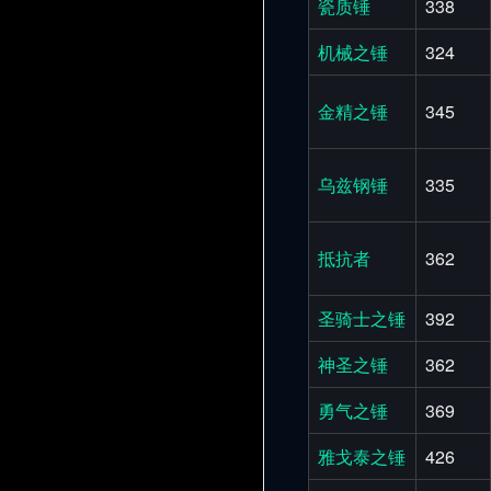
瓷质锤
338
机械之锤
324
金精之锤
345
乌兹钢锤
335
抵抗者
362
圣骑士之锤
392
神圣之锤
362
勇气之锤
369
雅戈泰之锤
426