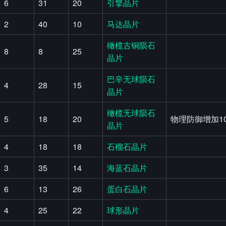
6
31
20
引擎晶片
2
40
10
马达晶片
橄榄古铜陨石
8
8
25
晶片
巴辛无球陨石
4
28
15
晶片
橄榄无球陨石
5
18
20
物理防御增加1
晶片
4
18
18
石榴石晶片
3
35
14
海蓝石晶片
6
13
26
蛋白石晶片
4
25
22
球形晶片