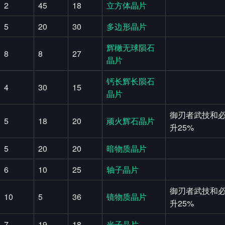
2
45
18
立方体晶片
5
20
30
多边形晶片
辉橄无球陨石
8
8
27
晶片
钙长辉长陨石
4
30
15
晶片
御刃者武技和必
5
18
20
顽火辉石晶片
升25%
5
20
20
暗物质晶片
6
10
25
轴子晶片
御刃者武技和必
10
5
36
镜物质晶片
升25%
7
19
18
光子晶片