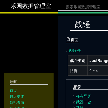
乐园数据管理室
战锤
页面
<
武器种类
战斗类别
JustRang
防御
0 ~ 4
导航
目录
首页
1
稀有异刃
最近更改
2
武器一览
随机页面
3
武技