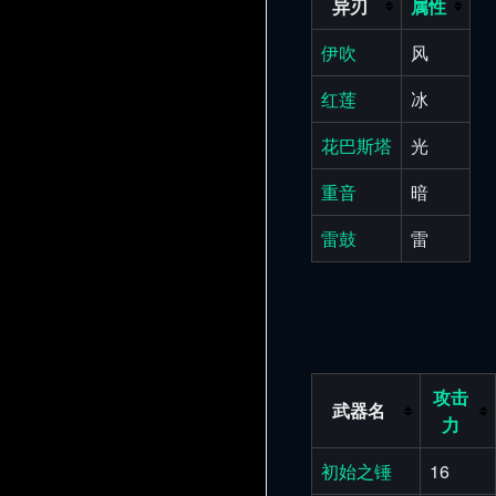
异刃
属性
伊吹
风
红莲
冰
花巴斯塔
光
重音
暗
雷鼓
雷
攻击
武器名
力
初始之锤
16