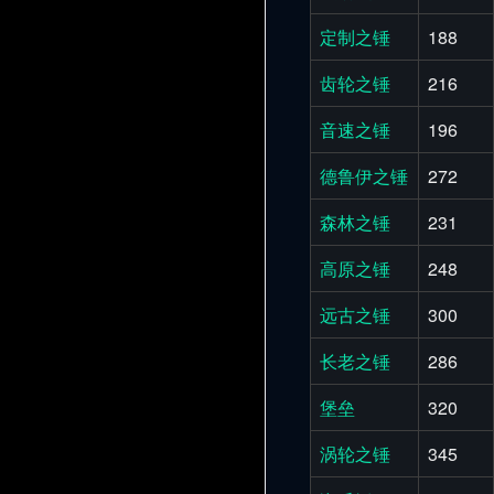
定制之锤
188
齿轮之锤
216
音速之锤
196
德鲁伊之锤
272
森林之锤
231
高原之锤
248
远古之锤
300
长老之锤
286
堡垒
320
涡轮之锤
345