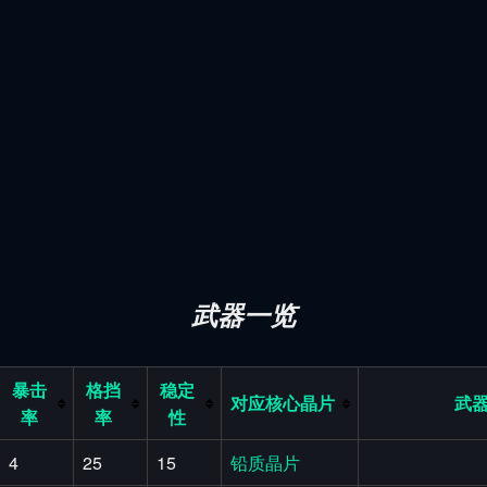
武器一览
暴击
格挡
稳定
对应核心晶片
武
率
率
性
4
25
15
铅质晶片