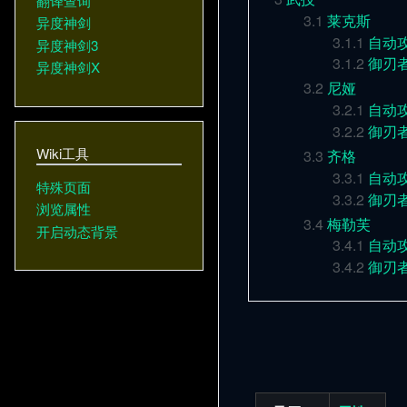
翻译查询
3.1
莱克斯
异度神剑
3.1.1
自动
异度神剑3
3.1.2
御刃
异度神剑X
3.2
尼娅
3.2.1
自动
3.2.2
御刃
Wiki工具
3.3
齐格
3.3.1
自动
特殊页面
3.3.2
御刃
浏览属性
3.4
梅勒芙
开启动态背景
3.4.1
自动
3.4.2
御刃