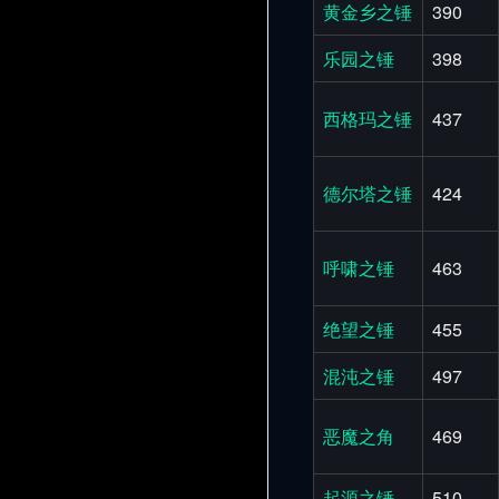
黄金乡之锤
390
乐园之锤
398
西格玛之锤
437
德尔塔之锤
424
呼啸之锤
463
绝望之锤
455
混沌之锤
497
恶魔之角
469
起源之锤
510