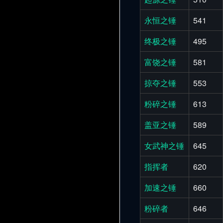
永恒之锤
541
终极之锤
495
富饶之锤
581
掠夺之锤
553
粉碎之锤
613
盖亚之锤
589
女武神之锤
645
指挥者
620
加速之锤
660
粉碎者
646