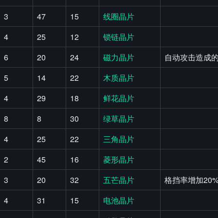
3
47
15
线圈晶片
4
25
12
锁链晶片
6
20
24
磁力晶片
自动攻击造成的
5
14
22
木质晶片
4
29
18
鲜花晶片
8
8
30
绿草晶片
4
25
22
三角晶片
2
45
16
菱形晶片
3
20
32
五芒晶片
格挡率增加20
4
31
15
电池晶片