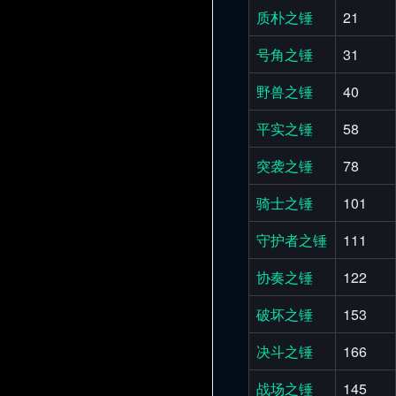
质朴之锤
21
号角之锤
31
野兽之锤
40
平实之锤
58
突袭之锤
78
骑士之锤
101
守护者之锤
111
协奏之锤
122
破坏之锤
153
决斗之锤
166
战场之锤
145