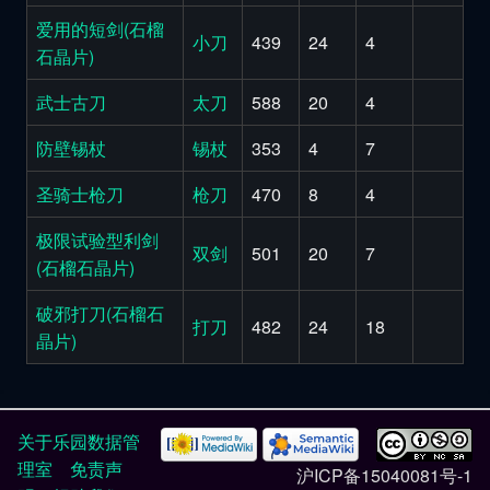
爱用的短剑(石榴
小刀
439
24
4
石晶片)
武士古刀
太刀
588
20
4
防壁锡杖
锡杖
353
4
7
圣骑士枪刀
枪刀
470
8
4
极限试验型利剑
双剑
501
20
7
(石榴石晶片)
破邪打刀(石榴石
打刀
482
24
18
晶片)
关于乐园数据管
理室
免责声
沪ICP备15040081号-1