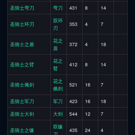
圣骑士弯刀
弯刀
431
8
14
双环
圣骑士环刃
353
4
7
刃
花之
圣骑士之盾
372
4
18
盾
花之
圣骑士之臂
412
8
14
臂
花之
圣骑士佩剑
521
16
7
佩剑
圣骑士军刀
军刀
423
16
18
圣骑士大剑
大剑
544
12
7
双镰
圣骑士之镰
435
24
4
刀