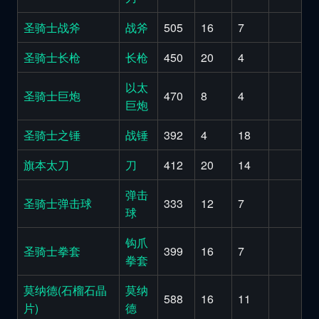
圣骑士战斧
战斧
505
16
7
圣骑士长枪
长枪
450
20
4
以太
圣骑士巨炮
470
8
4
巨炮
圣骑士之锤
战锤
392
4
18
旗本太刀
刀
412
20
14
弹击
圣骑士弹击球
333
12
7
球
钩爪
圣骑士拳套
399
16
7
拳套
莫纳德(石榴石晶
莫纳
588
16
11
片)
德