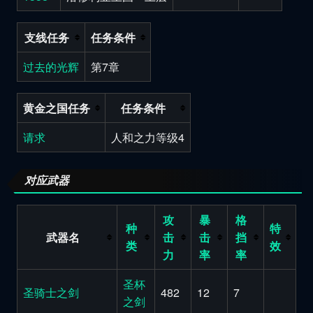
支线任务
任务条件
过去的光辉
第7章
黄金之国任务
任务条件
请求
人和之力等级4
对应武器
攻
暴
格
种
特
武器名
击
击
挡
类
效
力
率
率
圣杯
圣骑士之剑
482
12
7
之剑