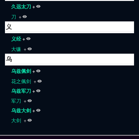
久远太刀
+
刀
+
义
义经
+
大镰
+
乌
乌兹佩剑
+
花之佩剑
+
乌兹军刀
+
军刀
+
乌兹大剑
+
大剑
+