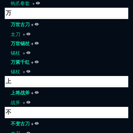
钩爪拳套
+
万
万世古刀
+
太刀
+
万世锡杖
+
锡杖
+
万紫千红
+
锡杖
+
上
上将战斧
+
战斧
+
不
不变古刀
+