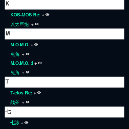
K
KOS-MOS Re:
+
以太巨炮
+
M
M.O.M.O.
+
兔兔
+
M.O.M.O. :i
+
兔兔
+
T
T-elos Re:
+
战斧
+
七
七冰
+