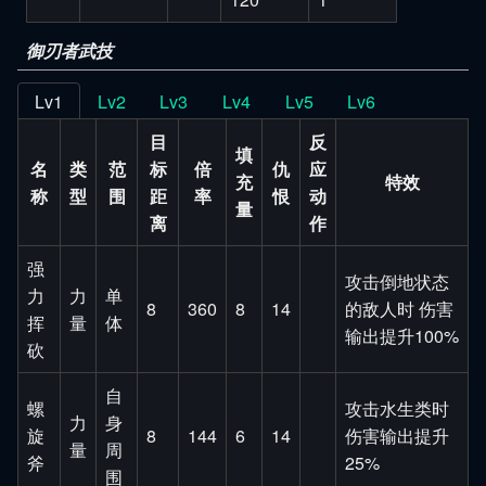
御刃者武技
Lv1
Lv2
Lv3
Lv4
Lv5
Lv6
目
反
填
名
类
范
标
倍
仇
应
充
特效
称
型
围
距
率
恨
动
量
离
作
强
攻击倒地状态
力
力
单
8
360
8
14
的敌人时 伤害
挥
量
体
输出提升100%
砍
自
螺
攻击水生类时
力
身
旋
8
144
6
14
伤害输出提升
量
周
斧
25%
围