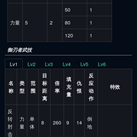
50
1
力量
5
2
80
1
120
1
御刃者武技
Lv1
Lv2
Lv3
Lv4
Lv5
Lv6
目
反
填
名
类
范
标
倍
仇
应
充
特效
称
型
围
距
率
恨
动
量
离
作
反
转
力
单
倒
8
260
9
14
肘
量
体
地
击