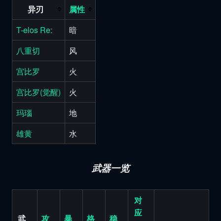
异刃
属性
T-elos Re:
暗
八重切
风
宫比罗
火
宫比罗(觉醒)
火
玛瑙
地
雄黄
水
武器一览
对
应
武
攻
暴
格
稳