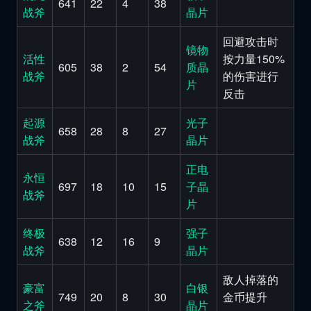
641
22
4
38
战斧
晶片
回避攻击时
镜物
活性
按力量150%
605
38
2
54
质晶
战斧
的伤害进行
片
反击
起源
光子
658
28
8
27
战斧
晶片
正电
永恒
697
18
10
15
子晶
战斧
片
终极
强子
638
12
16
9
战斧
晶片
敌人掉落的
豪富
白银
749
20
8
30
金币提升
之斧
晶片