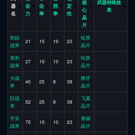
核
武器特殊效
器
击
击
挡
定
心
果
名
力
率
率
性
晶
片
初始
铅质
21
15
10
23
战斧
晶片
质朴
铝质
27
15
10
23
战斧
晶片
大战
獠牙
40
25
8
38
斧
晶片
巨战
飞翼
52
25
8
38
斧
晶片
平实
青铜
75
15
10
23
战斧
晶片