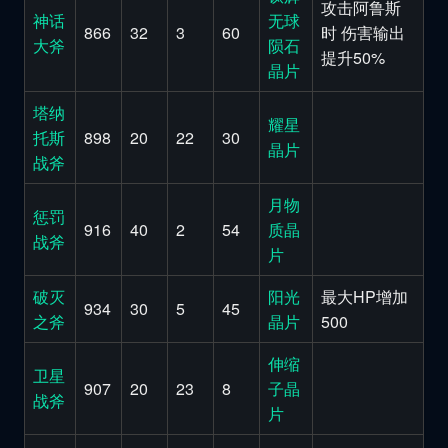
攻击阿鲁斯
神话
无球
866
32
3
60
时 伤害输出
大斧
陨石
提升50%
晶片
塔纳
耀星
托斯
898
20
22
30
晶片
战斧
月物
惩罚
916
40
2
54
质晶
战斧
片
破灭
阳光
最大HP增加
934
30
5
45
之斧
晶片
500
伸缩
卫星
907
20
23
8
子晶
战斧
片