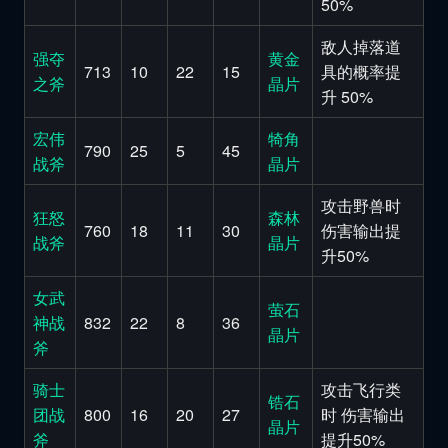
50%
敌人掉落道
强夺
黄金
713
10
22
15
具的概率提
之斧
晶片
升 50%
宏伟
犄角
790
25
5
45
战斧
晶片
攻击野兽时
狂怒
森林
760
18
11
30
伤害输出提
战斧
晶片
升50%
女武
萤石
神战
832
22
8
36
晶片
斧
骑士
攻击飞行类
锆石
团战
800
16
20
27
时 伤害输出
晶片
斧
提升50%