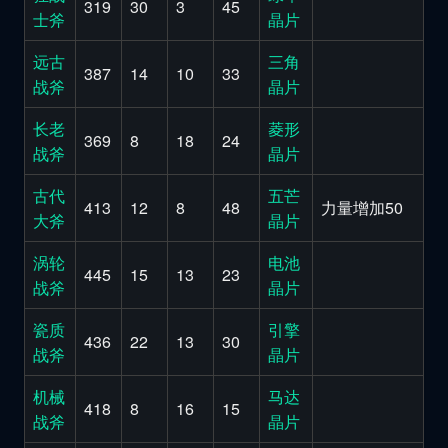
319
30
3
45
士斧
晶片
远古
三角
387
14
10
33
战斧
晶片
长老
菱形
369
8
18
24
战斧
晶片
古代
五芒
413
12
8
48
力量增加50
大斧
晶片
涡轮
电池
445
15
13
23
战斧
晶片
瓷质
引擎
436
22
13
30
战斧
晶片
机械
马达
418
8
16
15
战斧
晶片