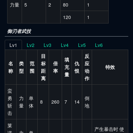
力量
5
2
80
1
120
1
御刃者武技
Lv1
Lv2
Lv3
Lv4
Lv5
Lv6
目
反
填
名
类
范
标
倍
仇
应
充
特效
称
型
围
距
率
恨
动
量
离
作
蛮
勇
力
单
倒
8
260
7
14
斩
量
体
地
击
莱
产生暴击时 使
诺
力
单