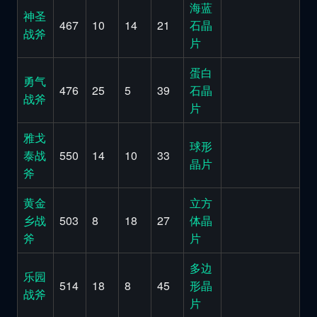
海蓝
神圣
467
10
14
21
石晶
战斧
片
蛋白
勇气
476
25
5
39
石晶
战斧
片
雅戈
球形
泰战
550
14
10
33
晶片
斧
黄金
立方
乡战
503
8
18
27
体晶
斧
片
多边
乐园
514
18
8
45
形晶
战斧
片