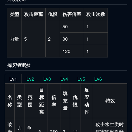
类型
攻击距离
仇恨
伤害倍率
攻击次数
50
1
力量
5
2
80
1
120
1
御刃者武技
Lv1
Lv2
Lv3
Lv4
Lv5
Lv6
目
反
填
名
类
范
标
倍
仇
应
充
特效
称
型
围
距
率
恨
动
量
离
作
破
攻击水生类时
力
单
岩
8
260
7
14
伤害输出提升