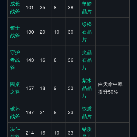
成长
坚鳞
101
25
8
38
战斧
晶片
绿松
骑士
130
20
10
30
石晶
战斧
片
守护
尖晶
者战
143
16
8
36
石晶
斧
片
紫水
圆桌
白天命中率
157
18
9
33
晶晶
之斧
提升50%
片
破坏
铁质
197
21
8
23
战斧
晶片
决斗
钴质
214
16
10
33
战斧
晶片