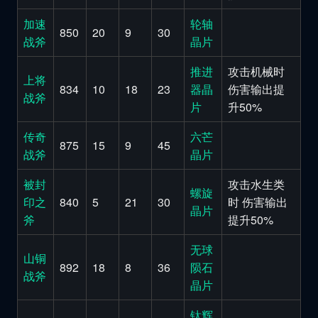
加速
轮轴
850
20
9
30
战斧
晶片
推进
攻击机械时
上将
834
10
18
23
器晶
伤害输出提
战斧
片
升50%
传奇
六芒
875
15
9
45
战斧
晶片
被封
攻击水生类
螺旋
印之
840
5
21
30
时 伤害输出
晶片
斧
提升50%
无球
山铜
892
18
8
36
陨石
战斧
晶片
钛辉