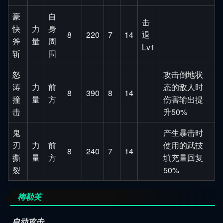
豪
自
击
快
力
身
8
220
7
14
退
斧
量
周
Lv1
斩
围
怒
攻击倒地状
涛
力
前
态的敌人时
8
390
8
14
撞
量
方
伤害输出提
击
升50%
鬼
产生暴击时
刃
力
前
使用的武技
8
240
7
14
撕
量
方
填充量回复
裂
50%
梅勒芙
自动攻击