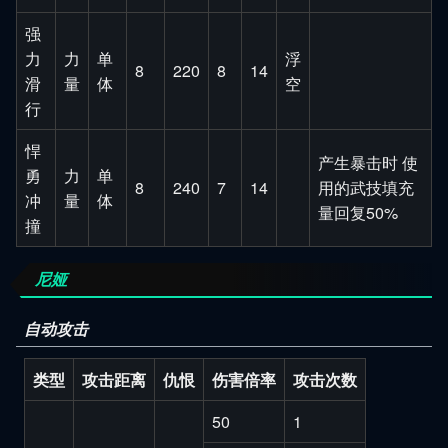
强
力
力
单
浮
8
220
8
14
滑
量
体
空
行
悍
产生暴击时 使
勇
力
单
8
240
7
14
用的武技填充
冲
量
体
量回复50%
撞
尼娅
自动攻击
类型
攻击距离
仇恨
伤害倍率
攻击次数
50
1