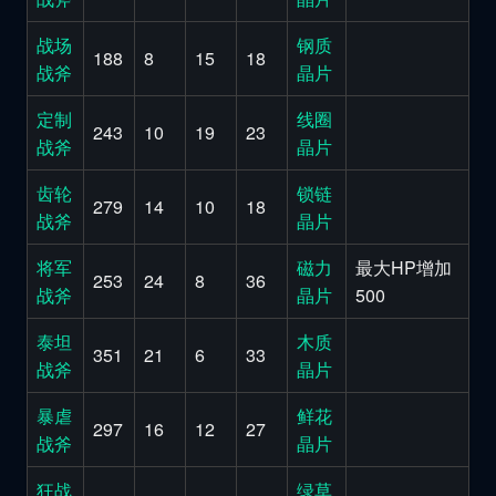
战场
钢质
188
8
15
18
战斧
晶片
定制
线圈
243
10
19
23
战斧
晶片
齿轮
锁链
279
14
10
18
战斧
晶片
将军
磁力
最大HP增加
253
24
8
36
战斧
晶片
500
泰坦
木质
351
21
6
33
战斧
晶片
暴虐
鲜花
297
16
12
27
战斧
晶片
狂战
绿草