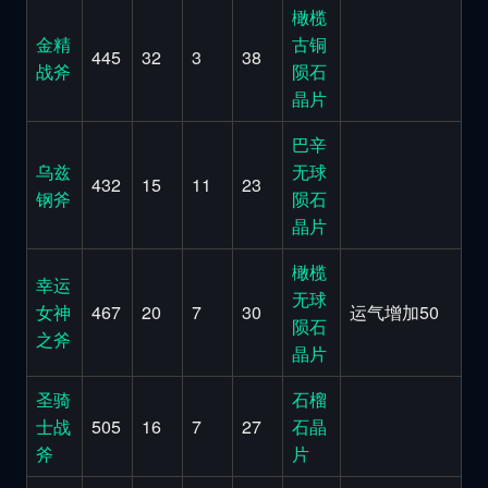
橄榄
金精
古铜
445
32
3
38
战斧
陨石
晶片
巴辛
乌兹
无球
432
15
11
23
钢斧
陨石
晶片
橄榄
幸运
无球
女神
467
20
7
30
运气增加50
陨石
之斧
晶片
圣骑
石榴
士战
505
16
7
27
石晶
斧
片