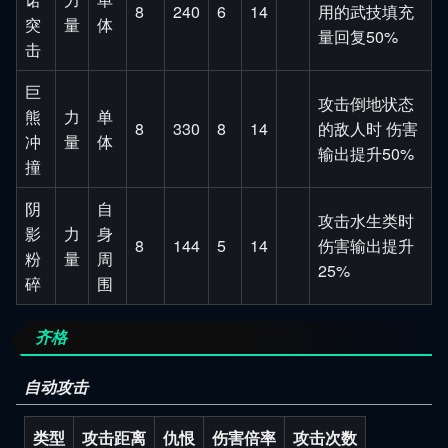
8
240
6
14
用的武技填充
突
量
体
量回复50%
击
巨
攻击倒地状态
熊
力
单
8
330
8
14
的敌人时 伤害
冲
量
体
输出提升50%
撞
阴
自
攻击水生类时
影
力
身
8
144
5
14
伤害输出提升
粉
量
周
25%
碎
围
齐格
自动攻击
类型
攻击距离
仇恨
伤害倍率
攻击次数