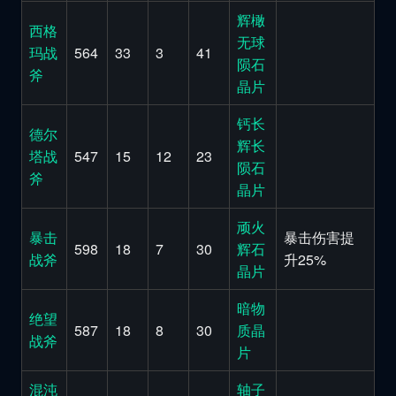
辉橄
西格
无球
玛战
564
33
3
41
陨石
斧
晶片
钙长
德尔
辉长
塔战
547
15
12
23
陨石
斧
晶片
顽火
暴击
暴击伤害提
598
18
7
30
辉石
战斧
升25%
晶片
暗物
绝望
587
18
8
30
质晶
战斧
片
混沌
轴子