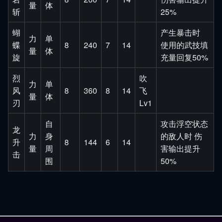
量
体
斩
25%
蝴
产生暴击时
力
单
蝶
8
240
7
14
使用的武技填
量
体
旋
充量回复50%
烈
吹
力
单
风
8
360
8
14
飞
量
体
刃
Lv1
自
攻击浮空状态
龙
力
身
的敌人时 伤
升
8
144
6
14
量
周
害输出提升
击
围
50%