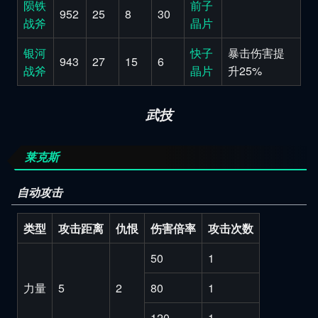
陨铁
前子
952
25
8
30
战斧
晶片
银河
快子
暴击伤害提
943
27
15
6
战斧
晶片
升25%
武技
莱克斯
自动攻击
类型
攻击距离
仇恨
伤害倍率
攻击次数
50
1
力量
5
2
80
1
120
1