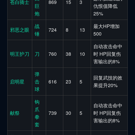
苍白骑士
869
15
3
巨
仇恨值降低
炮
25%
战
最大HP增加
邪恶之眼
724
8
13
锤
500
自动攻击命中
明王护刀
刀
760
38
10
时 HP回复伤
害输出的8%
弹
回复武技的效
启明星
击
616
23
5
果提升20%
球
钩
自动攻击命中
爪
献祭
739
30
5
时 HP回复伤
拳
害输出的8%
套