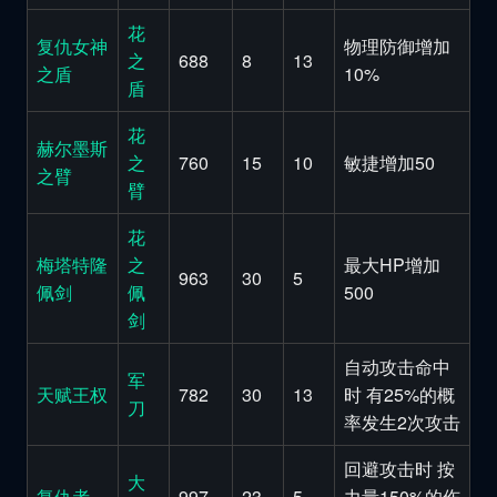
花
复仇女神
物理防御增加
之
688
8
13
之盾
10%
盾
花
赫尔墨斯
之
760
15
10
敏捷增加50
之臂
臂
花
梅塔特隆
之
最大HP增加
963
30
5
佩剑
佩
500
剑
自动攻击命中
军
天赋王权
782
30
13
时 有25%的概
刀
率发生2次攻击
回避攻击时 按
大
复仇者
997
23
5
力量150%的伤