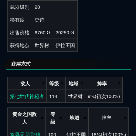
武器级别
20
稀有度
史诗
出售价格
6750 G
20250 G
获得地点
世界树
伊拉王国
获得方式
敌人
等级
地域
掉率
第七世代神秘者
114
世界树
9%(初次100%)
黄金之国敌
等
地域
掉率
人
级
旋风天 阿那修
100
伊拉王国
18%(初次100%)