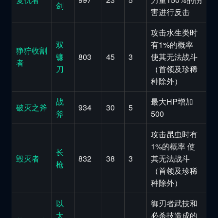
剑
害进行反击
攻击水生类时
双
有1%的概率
狰狞收割
镰
803
45
3
使其无法战斗
者
刀
（首领及珍稀
种除外）
战
最大HP增加
破灭之斧
934
30
5
斧
500
攻击昆虫时有
1%的概率 使
长
毁灭者
832
38
3
其无法战斗
枪
（首领及珍稀
种除外）
以
御刃者武技和
太
必杀技造成的