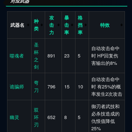
对应武器
攻
暴
格
种
武器名
击
击
挡
特效
类
力
率
率
圣
自动攻击命中
杯
噬魂者
891
23
5
时 HP回复伤
之
害输出的8%
剑
自动攻击命中
弯
诡骗师
796
15
10
时 有25%的概
刀
率发生2次攻击
御刃者武技和
双
必杀技造成的
幽灵
环
652
8
5
仇恨值降低
刃
25%