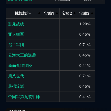
挑战战斗
宝箱1
宝箱2
宝箱3
恐龙战线
1.20%
亚人联军
0.45%
逃亡军团
0.71%
云海大王的逆袭
0.45%
新面孔猩猩怪
0.41%
第八世代
0.71%
最强流派
0.45%
帝国军第九装甲师
0.41%