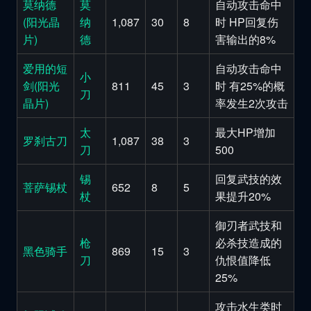
莫纳德
莫
自动攻击命中
(阳光晶
纳
1,087
30
8
时 HP回复伤
片)
德
害输出的8%
爱用的短
自动攻击命中
小
剑(阳光
811
45
3
时 有25%的概
刀
晶片)
率发生2次攻击
太
最大HP增加
罗刹古刀
1,087
38
3
刀
500
锡
回复武技的效
菩萨锡杖
652
8
5
杖
果提升20%
御刃者武技和
枪
必杀技造成的
黑色骑手
869
15
3
刀
仇恨值降低
25%
攻击水生类时