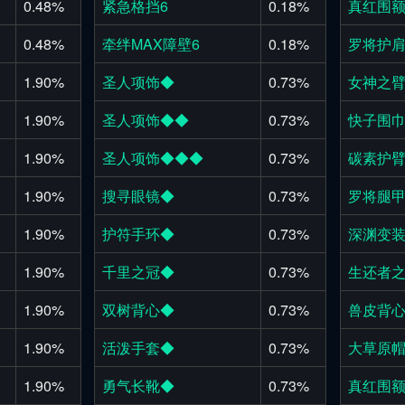
0.48%
紧急格挡6
0.18%
真红围
0.48%
牵绊MAX障壁6
0.18%
罗将护
1.90%
圣人项饰◆
0.73%
女神之
1.90%
圣人项饰◆◆
0.73%
快子围
1.90%
圣人项饰◆◆◆
0.73%
碳素护
1.90%
搜寻眼镜◆
0.73%
罗将腿
1.90%
护符手环◆
0.73%
深渊变
1.90%
千里之冠◆
0.73%
生还者
1.90%
双树背心◆
0.73%
兽皮背
1.90%
活泼手套◆
0.73%
大草原
1.90%
勇气长靴◆
0.73%
真红围