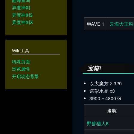
翻译查询
异度神剑
异度神剑3
异度神剑X
WAVE 1
云海大王科
Wiki工具
特殊页面
宝箱1
浏览属性
开启动态背景
以太魔方 ≥ 320
诺彭水晶 x3
3900 ~ 4800 G
名称
野兽猎人6