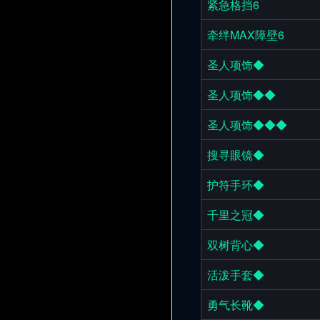
紧急格挡6
牵绊MAX障壁6
圣人项饰◆
圣人项饰◆◆
圣人项饰◆◆◆
搜寻眼镜◆
护符手环◆
千里之冠◆
双树背心◆
活泼手套◆
勇气长靴◆