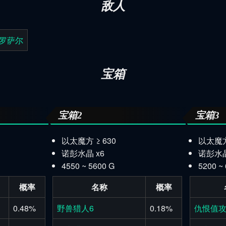
敌人
罗萨尔
宝箱
宝箱2
宝箱3
以太魔方 ≥ 630
以太魔方 
诺彭水晶 x6
诺彭水晶
4550 ~ 5600 G
5200 ~
概率
名称
概率
0.48%
野兽猎人6
0.18%
仇恨值攻