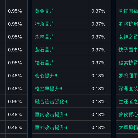
0.95%
黄金晶片
0.37%
真红围
0.95%
犄角晶片
0.37%
罗将护
0.95%
森林晶片
0.37%
女神之
0.95%
萤石晶片
0.37%
快子围
0.95%
锆石晶片
0.37%
碳素护
0.48%
会心提升6
0.18%
罗将腿
0.48%
格挡率提升6
0.18%
深渊变
0.95%
融合连击强化6
0.18%
生还者
0.48%
室内攻击提升6
0.18%
兽皮背
0.48%
室外攻击提升6
0.18%
大草原