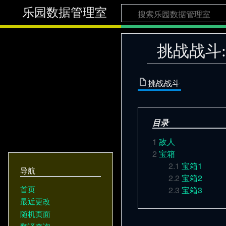
乐园数据管理室
挑战战斗
挑战战斗
目录
1
敌人
2
宝箱
2.1
宝箱1
导航
2.2
宝箱2
首页
2.3
宝箱3
最近更改
随机页面