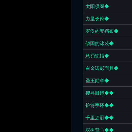
太阳项圈◆
力量长靴◆
罗汉的兜裆布◆
倾国的泳装◆
惩罚兜帽◆
白金诺彭面具◆
圣王勋章◆
搜寻眼镜◆◆
护符手环◆◆
千里之冠◆◆
双树背心◆◆