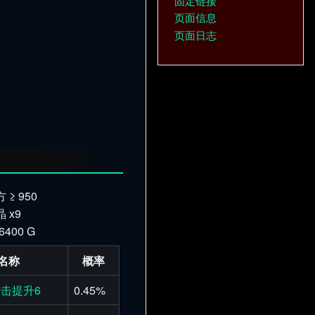
固定链接
页面信息
页面日志
≥ 950
 x9
 6400 G
名称
概率
击提升6
0.45%