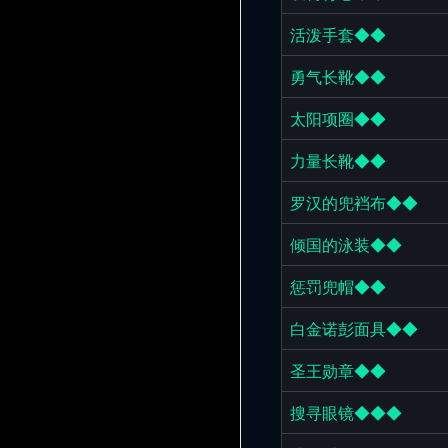
活泼手套◆◆
勇气长靴◆◆
太阳项圈◆◆
力量长靴◆◆
罗汉的兜裆布◆◆
倾国的泳装◆◆
惩罚兜帽◆◆
白金诺彭面具◆◆
圣王勋章◆◆
搜寻眼镜◆◆◆