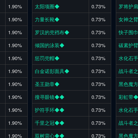
1.90%
太阳项圈◆
0.73%
罗将护
1.90%
力量长靴◆
0.73%
女神之
1.90%
罗汉的兜裆布◆
0.73%
快子围
1.90%
倾国的泳装◆
0.73%
碳素护
1.90%
惩罚兜帽◆
0.73%
水化石
1.90%
白金诺彭面具◆
0.73%
战斗者
1.90%
圣王勋章◆
0.73%
黑色魔
1.90%
搜寻眼镜◆◆
0.73%
彩虹带
1.90%
护符手环◆◆
0.73%
水化石
1.90%
千里之冠◆◆
0.73%
战斗者
1.90%
双树背心◆◆
0.73%
黑色魔