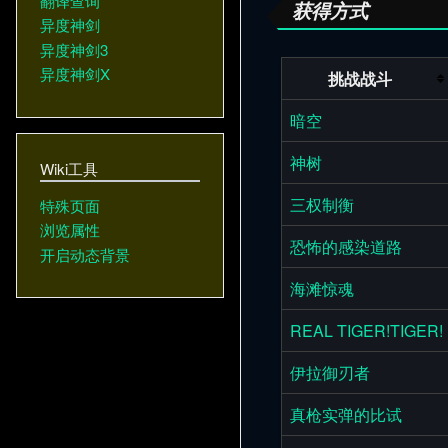
翻译查询
获得方式
异度神剑
异度神剑3
异度神剑X
挑战战斗
暗空
神树
Wiki工具
三权制衡
特殊页面
浏览属性
恐怖的感染道路
开启动态背景
海滩惊魂
REAL TIGER!TIGER!
伊拉御刃者
真枪实弹的比试