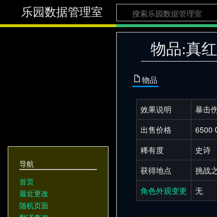
乐园数据管理室
物品:真
物品
效果说明
暴击伤
出售价格
6500 
稀有度
史诗
导航
获得地点
挑战
首页
角色外观变更
无
最近更改
随机页面