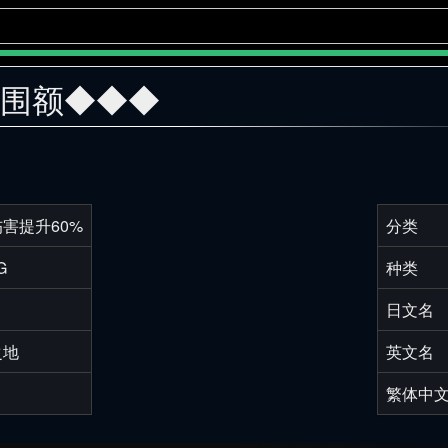
红围额◆◆◆
害提升60%
分类
G
种类
日文名
之地
英文名
繁体中