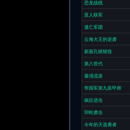
恐龙战线
亚人联军
逃亡军团
云海大王的逆袭
新面孔猩猩怪
第八世代
最强流派
帝国军第九装甲师
疯狂进击
羽蛇袭击
今年的天选勇者