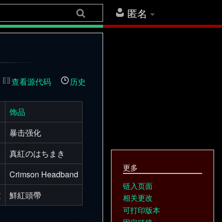
匿名
查看源代码
历史
饰品
暴击强化
真紅のはちまき
更多
Crimson Headband
链入页面
文
鮮紅頭帶
相关更改
可打印版本