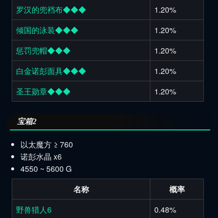
罗汉的兜裆布◆◆◆
1.20%
倾国的泳装◆◆◆
1.20%
惩罚兜帽◆◆◆
1.20%
白金诺彭面具◆◆◆
1.20%
圣王勋章◆◆◆
1.20%
宝箱2
以太魔方 ≥ 760
诺彭水晶 x6
4550 ~ 5600 G
名称
概率
野兽猎人6
0.48%