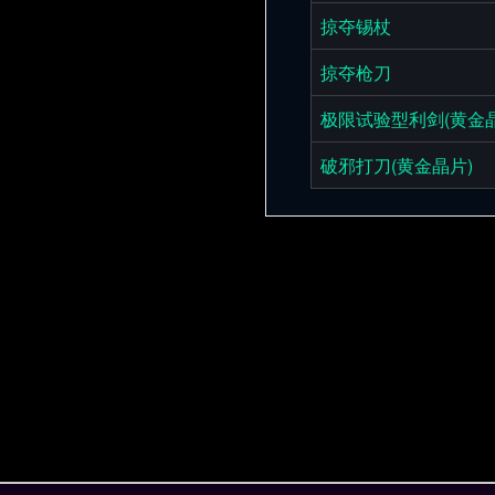
掠夺锡杖
掠夺枪刀
极限试验型利剑(黄金晶
破邪打刀(黄金晶片)