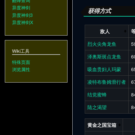
翻译查询
异度神剑
获得方式
异度神剑3
异度神剑X
敌人
烈火尖角龙鱼
5
Wiki工具
泽奥斯斑点龙鱼
6
特殊页面
吸血贵妇人玛蒙
6
浏览属性
凌特布鲁姆滑行者
6
结党蜜蜂
8
陆之渴望
8
黄金之国宝箱