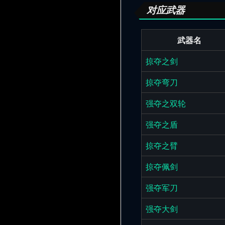
对应武器
武器名
掠夺之剑
掠夺弯刀
强夺之双轮
强夺之盾
掠夺之臂
掠夺佩剑
强夺军刀
强夺大剑