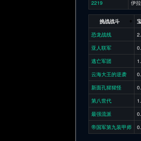
2219
伊拉
挑战战斗
恐龙战线
2
亚人联军
0
逃亡军团
1
云海大王的逆袭
0
新面孔猩猩怪
0
第八世代
1
最强流派
0
帝国军第九装甲师
0