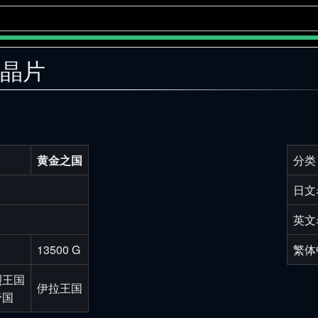
金晶片
黄金之国
分类
日文
英文
13500 G
繁体
烈王国
伊拉王国
帝国