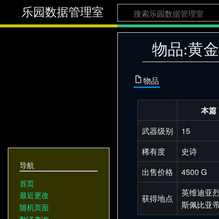
乐园数据管理室
物品:黄
物品
本篇
武器级别
15
稀有度
史诗
导航
出售价格
4500 G
首页
英维迪亚
最近更改
获得地点
斯佩比亚
随机页面