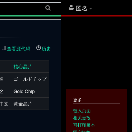
匿名
查看源代码
历史
核心晶片
名
ゴールドチップ
名
Gold Chip
更多
中文
黃金晶片
链入页面
相关更改
可打印版本