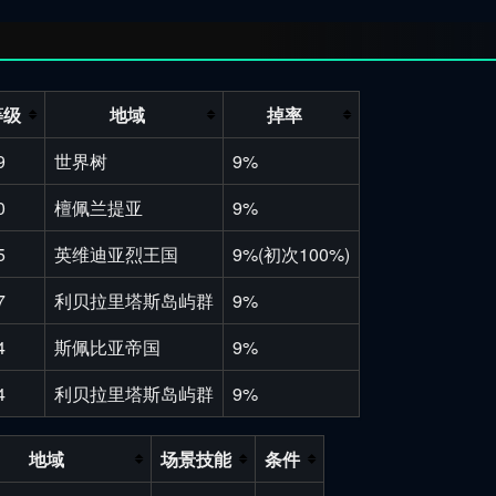
等级
地域
掉率
9
世界树
9%
0
檀佩兰提亚
9%
5
英维迪亚烈王国
9%(初次100%)
7
利贝拉里塔斯岛屿群
9%
4
斯佩比亚帝国
9%
4
利贝拉里塔斯岛屿群
9%
地域
场景技能
条件