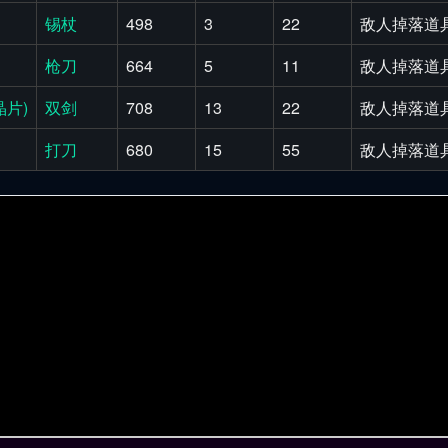
锡杖
498
3
22
敌人掉落道具
枪刀
664
5
11
敌人掉落道具
片)
双剑
708
13
22
敌人掉落道具
打刀
680
15
55
敌人掉落道具