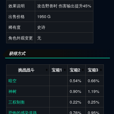
效果说明
攻击野兽时 伤害输出提升45%
出售价格
1950 G
稀有度
史诗
角色外观变更
无
获得方式
挑战战斗
宝箱1
宝箱2
宝箱3
暗空
0.54%
0.66%
神树
0.90%
1.19%
三权制衡
0.22%
0.25%
恐怖的感染道路
0.76%
0.95%