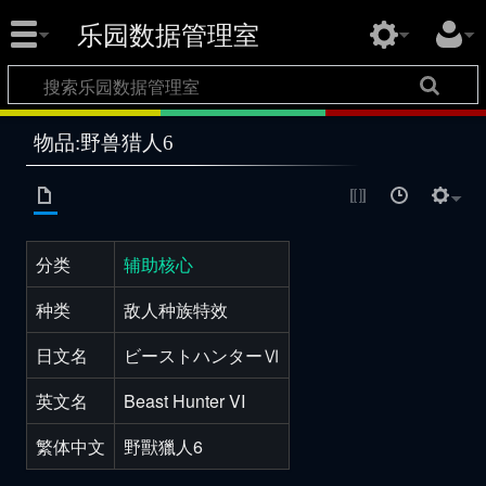
乐园数据管理室
物品:野兽猎人6
分类
辅助核心
种类
敌人种族特效
日文名
ビーストハンターⅥ
英文名
Beast Hunter VI
繁体中文
野獸獵人6