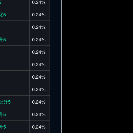
5
0.24%
化5
0.24%
0.24%
升5
0.24%
0.24%
0.24%
0.24%
0.24%
上升5
0.24%
升5
0.24%
升5
0.24%