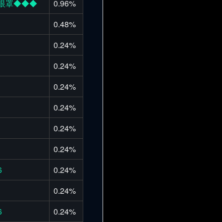
眼罩◆◆◆
0.96%
0.48%
0.24%
0.24%
0.24%
0.24%
0.24%
0.24%
6
0.24%
0.24%
6
0.24%