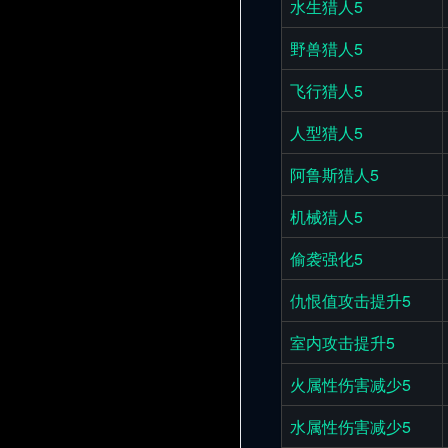
水生猎人5
野兽猎人5
飞行猎人5
人型猎人5
阿鲁斯猎人5
机械猎人5
偷袭强化5
仇恨值攻击提升5
室内攻击提升5
火属性伤害减少5
水属性伤害减少5