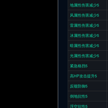
地属性伤害减少5
风属性伤害减少5
雷属性伤害减少5
冰属性伤害减少5
暗属性伤害减少5
光属性伤害减少5
紧急格挡5
高HP攻击提升5
反噬防御5
倒地抗性5
浮空抗性5