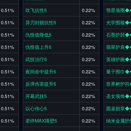
0.51%
吹飞抗性5
0.22%
彗星项圈◆
0.51%
异刃封锁抗性5
0.22%
光学围额◆
0.51%
仇恨值降低5
0.22%
石墨护胫◆
0.51%
仇恨值上升5
0.22%
翡翠护肩◆
0.51%
武技治疗5
0.22%
英雄护腕◆
0.51%
夜间命中提升5
0.22%
量子围巾◆
0.51%
反弹伤害提升5
0.22%
世界树护符
0.51%
开幕武技5
0.22%
圣女项饰◆
0.51%
以心传心5
0.22%
圆桌勋章◆
0.51%
牵绊MAX障壁5
0.22%
纳米金属护