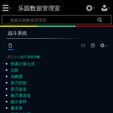
乐园数据管理室
战斗系统
（重定向自
战斗系统详解
）
伤害计算公式
位阶
信赖度
异刃武技
异刃连击
御刃者连击
战斗牵绊
暴击率