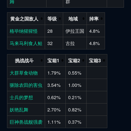
姆
群
黄金之国敌人
等级
地域
掉率
格毕纳猩猩怪
28
伊拉王国
4.8%
马来马利食人鲑
32
古拉
4.8%
挑战战斗
宝箱1
宝箱2
宝箱3
大群草食动物
1.79%
0.55%
驱除农田的害虫
3.54%
1.00%
士兵的梦想
0.62%
0.21%
妖艳乱舞
2.70%
0.82%
巨神兽战舰强袭
1.11%
0.37%