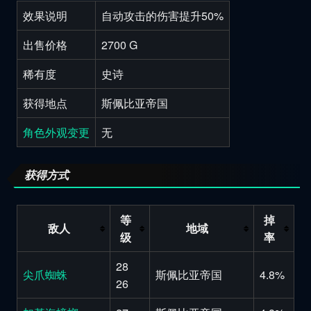
效果说明
自动攻击的伤害提升50%
出售价格
2700 G
稀有度
史诗
获得地点
斯佩比亚帝国
角色外观变更
无
获得方式
等
掉
敌人
地域
级
率
28
尖爪蜘蛛
斯佩比亚帝国
4.8%
26