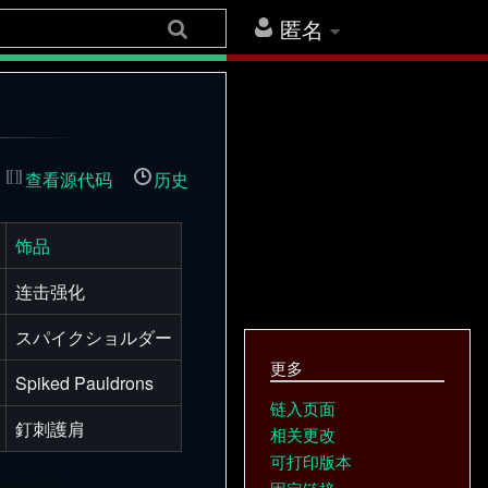
匿名
查看源代码
历史
饰品
连击强化
スパイクショルダー
更多
Spiked Pauldrons
链入页面
釘刺護肩
相关更改
可打印版本