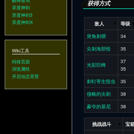
翻译查询
获得方式
异度神剑
异度神剑3
异度神剑X
敌人
等级
突角刺猬
34
尖刺海胆怪
35
Wiki工具
37
特殊页面
光彩巨蜂
35
浏览属性
开启动态背景
刺钉寄生怪虫
35
侵略的尖刺
38
豪夺的基尼
38
挑战战斗
宝箱