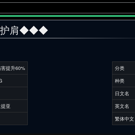
刺护肩◆◆◆
害提升60%
分类
G
种类
日文名
兰提亚
英文名
繁体中文