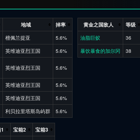
地域
掉率
黄金之国敌人
等级
檀佩兰提亚
5.6%
油脂巨蚁
36
英维迪亚烈王国
5.6%
暴饮暴食的加尔冈
38
英维迪亚烈王国
5.6%
英维迪亚烈王国
5.6%
英维迪亚烈王国
5.6%
利贝拉里塔斯岛屿群
5.6%
1
宝箱2
宝箱3