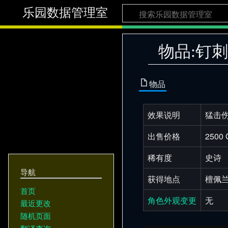
乐园数据管理室
物品:钉
物品
效果说明
猛击伤
出售价格
2500 
稀有度
史诗
导航
获得地点
檀佩
首页
角色外观变更
无
最近更改
随机页面