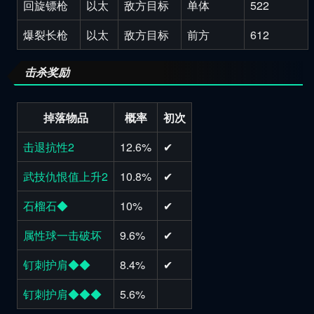
回旋镖枪
以太
敌方目标
单体
522
爆裂长枪
以太
敌方目标
前方
612
击杀奖励
掉落物品
概率
初次
击退抗性2
12.6%
✔
武技仇恨值上升2
10.8%
✔
石榴石◆
10%
✔
属性球一击破坏
9.6%
✔
钉刺护肩◆◆
8.4%
✔
钉刺护肩◆◆◆
5.6%