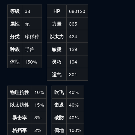
等级
38
HP
680120
属性
无
力量
365
分类
珍稀种
以太力
424
种族
野兽
敏捷
129
体型
150%
灵巧
194
运气
301
物理抗性
10%
吹飞
40%
以太抗性
15%
击退
40%
暴击率
8%
破防
40%
格挡率
2%
倒地
100%