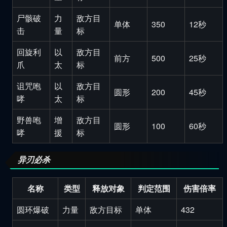
尸骸破
力
敌方目
单体
350
12秒
击
量
标
回旋利
以
敌方目
前方
500
25秒
爪
太
标
诅咒咆
以
敌方目
圆形
200
45秒
哮
太
标
野兽咆
增
敌方目
圆形
100
60秒
哮
援
标
异刃必杀
名称
类型
释放对象
判定范围
伤害倍率
圆环爆破
力量
敌方目标
单体
432