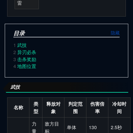
雷
目录
1
武技
2
异刃必杀
3
击杀奖励
4
地图位置
武技
类
释放对
判定范
伤害倍
冷却时
名称
型
象
围
率
间
力
敌方目
单体
130
2.5秒
量
标