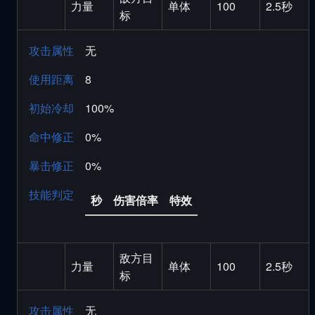
力量
单体
100
2.5秒
标
攻击属性
无
使用距离
8
初始冷却
100%
命中修正
0%
暴击修正
0%
技能判定
秒
伤害倍率
特效
敌方目
力量
单体
100
2.5秒
标
攻击属性
无