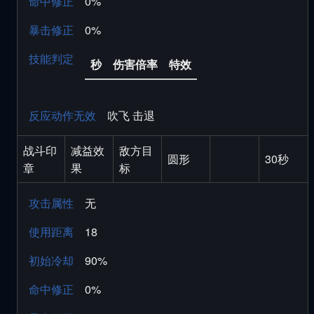
命中修正
0%
暴击修正
0%
技能判定
秒
伤害倍率
特效
反应动作无效
吹飞 击退
战斗印
减益效
敌方目
圆形
30秒
章
果
标
攻击属性
无
使用距离
18
初始冷却
90%
命中修正
0%