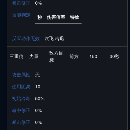
暴击修正
0%
技能判定
秒
伤害倍率
特效
反应动作无效
吹飞 击退
敌方目
三重倒
力量
前方
150
30秒
标
攻击属性
无
使用距离
10
初始冷却
50%
命中修正
0%
暴击修正
0%