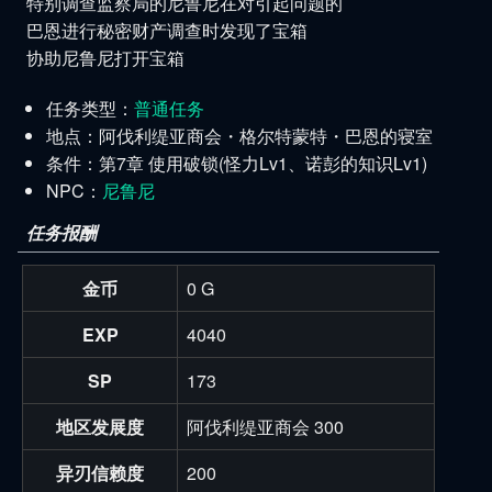
特别调查监察局的尼鲁尼在对引起问题的
巴恩进行秘密财产调查时发现了宝箱
协助尼鲁尼打开宝箱
任务类型：
普通任务
地点：阿伐利缇亚商会・格尔特蒙特・巴恩的寝室
条件：第7章 使用破锁(怪力Lv1、诺彭的知识Lv1)
NPC：
尼鲁尼
任务报酬
金币
0 G
EXP
4040
SP
173
地区发展度
阿伐利缇亚商会 300
异刃信赖度
200