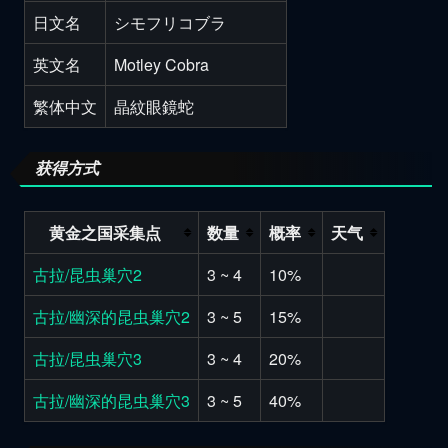
日文名
シモフリコブラ
英文名
Motley Cobra
繁体中文
晶紋眼鏡蛇
获得方式
黄金之国采集点
数量
概率
天气
古拉/昆虫巢穴2
3 ~ 4
10%
古拉/幽深的昆虫巢穴2
3 ~ 5
15%
古拉/昆虫巢穴3
3 ~ 4
20%
古拉/幽深的昆虫巢穴3
3 ~ 5
40%