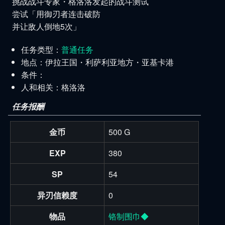
挑战战斗专家・格洛洛发起的战斗测试
尝试「用御刃者连击破防
并让敌人倒地5次」
任务类型：
普通任务
地点：伊拉王国・利萨利亚地方・亚基卡港
条件：
人和相关：格洛洛
任务报酬
金币
500 G
EXP
380
SP
54
异刃信赖度
0
物品
铬制围巾◆