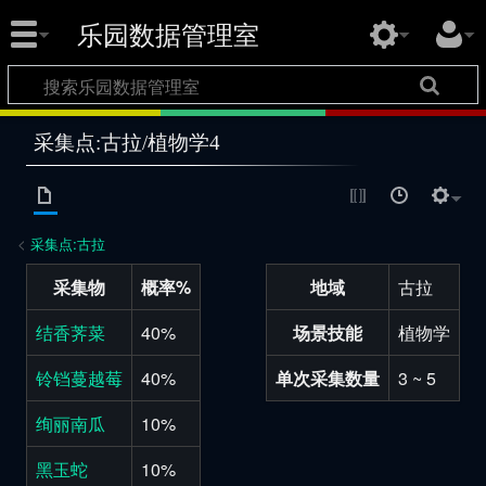
乐园数据管理室
采集点:古拉/植物学4
<
采集点:古拉
采集物
概率%
地域
古拉
结香荠菜
40%
场景技能
植物学
铃铛蔓越莓
40%
单次采集数量
3 ~ 5
绚丽南瓜
10%
黑玉蛇
10%