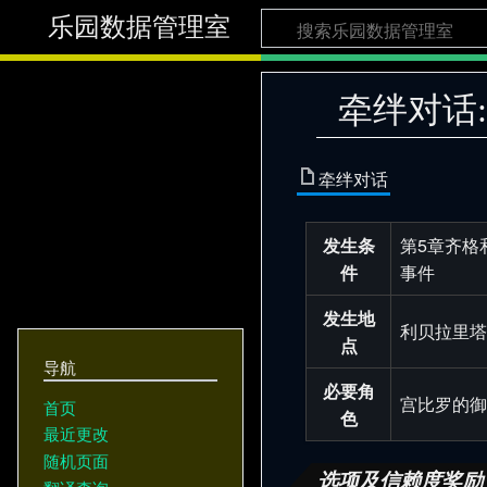
乐园数据管理室
牵绊对话
牵绊对话
发生条
第5章齐格
件
事件
发生地
利贝拉里塔
点
导航
必要角
宫比罗的御
首页
色
最近更改
随机页面
选项及信赖度奖励