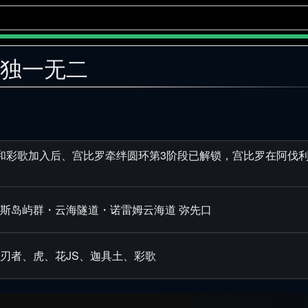
:独一无二
和彩歌加入后、宫比罗牵绊圆环第3阶段已解锁，宫比罗在阿伐
斯岛屿群・云海隧道・诺雷姆云海道 弥先口
刃者、虎、花JS、迦具土、彩歌