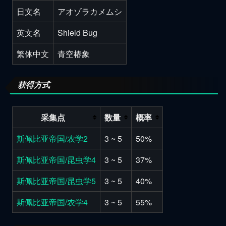
日文名
アオゾラカメムシ
英文名
Shield Bug
繁体中文
青空椿象
获得方式
采集点
数量
概率
斯佩比亚帝国/农学2
3 ~ 5
50%
斯佩比亚帝国/昆虫学4
3 ~ 5
37%
斯佩比亚帝国/昆虫学5
3 ~ 5
40%
斯佩比亚帝国/农学4
3 ~ 5
55%