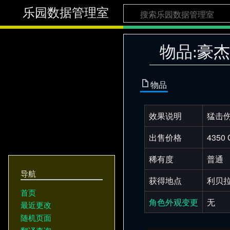
乐园数据管理室
物品:豪
物品
效果说明
猛击伤
出售价格
4350 
稀有度
普通
导航
获得地点
利贝
首页
角色外观变更
无
最近更改
随机页面