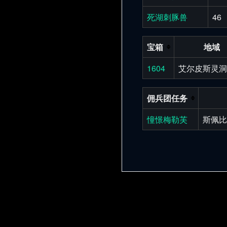
死湖刺豚兽
46
宝箱
地域
1604
艾尔皮斯灵洞
佣兵团任务
憧憬梅勒芙
斯佩比