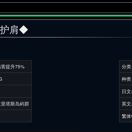
杰护肩◆
害提升75%
分类
G
种类
日文
拉里塔斯岛屿群
英文
繁体