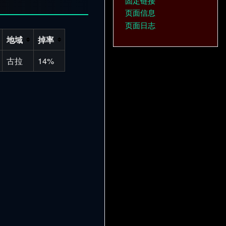
固定链接
页面信息
页面日志
地域
掉率
古拉
14%