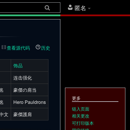
匿名
查看源代码
历史
饰品
连击强化
名
豪傑の肩当
更多
名
Hero Pauldrons
链入页面
中文
豪傑護肩
相关更改
可打印版本