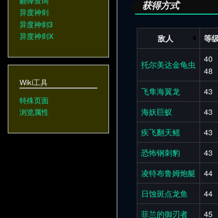
翻译查询
获得方式
异度神剑
异度神剑3
异度神剑X
敌人
等
40
托尔美达金龟虫
48
Wiki工具
飞隼海翼龙
43
特殊页面
海妖巨蚁
43
浏览属性
疾飞翻天鳐
43
恐怖钢刺豹
43
凌特布鲁姆炮艇
44
日蚀斑点龙鱼
44
菲兰的御刃者
45