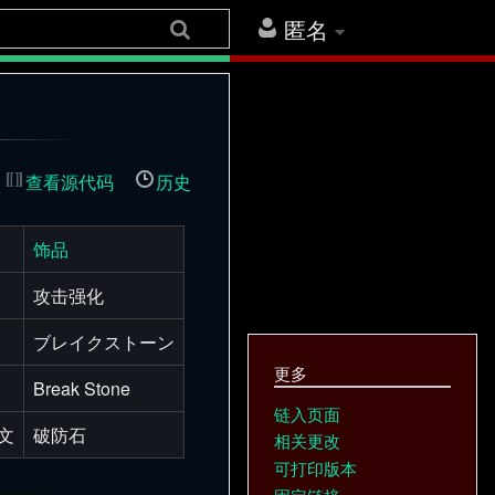
匿名
查看源代码
历史
饰品
攻击强化
ブレイクストーン
更多
Break Stone
链入页面
文
破防石
相关更改
可打印版本