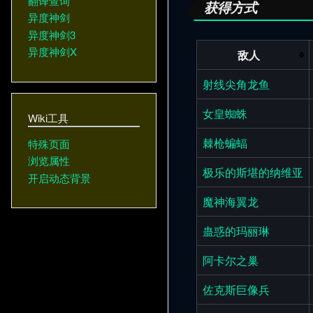
翻译查询
获得方式
异度神剑
异度神剑3
异度神剑X
敌人
射线尖角龙鱼
女皇蜘蛛
Wiki工具
棘枪蝙蝠
特殊页面
浏览属性
极乐的斯堪的纳维亚
开启动态背景
魔神海翼龙
蛊惑的玛丽琳
阿卡尔之巢
佐克斯巨像兵