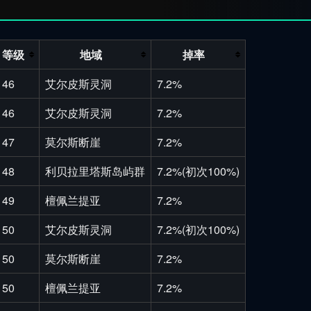
等级
地域
掉率
46
艾尔皮斯灵洞
7.2%
46
艾尔皮斯灵洞
7.2%
47
莫尔斯断崖
7.2%
48
利贝拉里塔斯岛屿群
7.2%(初次100%)
49
檀佩兰提亚
7.2%
50
艾尔皮斯灵洞
7.2%(初次100%)
50
莫尔斯断崖
7.2%
50
檀佩兰提亚
7.2%