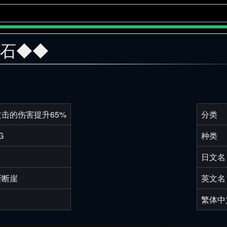
击石◆◆
击的伤害提升65%
分类
G
种类
日文名
斯断崖
英文名
繁体中