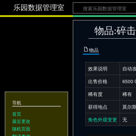
乐园数据管理室
物品:碎
物品
效果说明
自动攻
出售价格
6500 
稀有度
稀有
导航
获得地点
莫尔
首页
角色外观变更
无
最近更改
随机页面