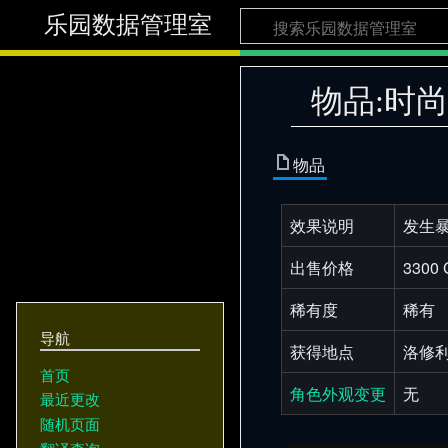
乐园数据管理室
物品:时
物品
效果说明
发生暴
出售价格
3300 
稀有度
稀有
导航
获得地点
洛修
首页
角色外观变更
无
最近更改
随机页面