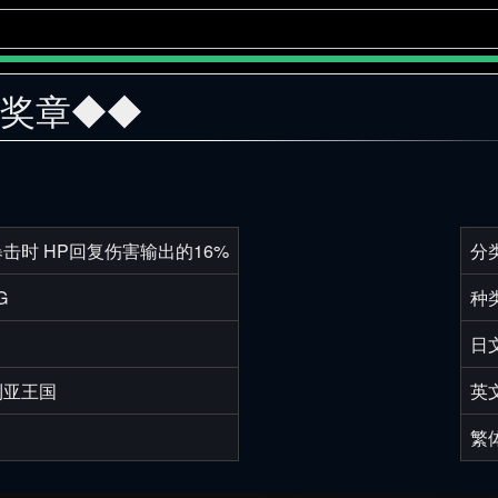
尚奖章◆◆
击时 HP回复伤害输出的16%
分
G
种
日
利亚王国
英
繁