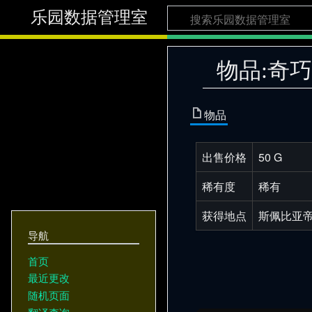
乐园数据管理室
物品:奇
物品
出售价格
50 G
稀有度
稀有
获得地点
斯佩比亚
导航
首页
最近更改
随机页面