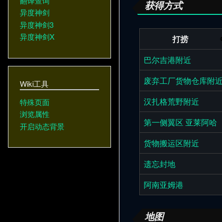
翻译查询
获得方式
异度神剑
异度神剑3
异度神剑X
打捞
巴尔吉港附近
废弃工厂货物仓库附
Wiki工具
汉扎格荒野附近
特殊页面
浏览属性
第一侧翼区 亚莱阿哈
开启动态背景
货物搬运区附近
遗忘封地
阿南亚姆港
地图