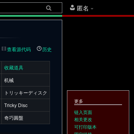
匿名
查看源代码
历史
收藏道具
机械
トリッキーディスク
更多
Tricky Disc
链入页面
奇巧圓盤
相关更改
可打印版本