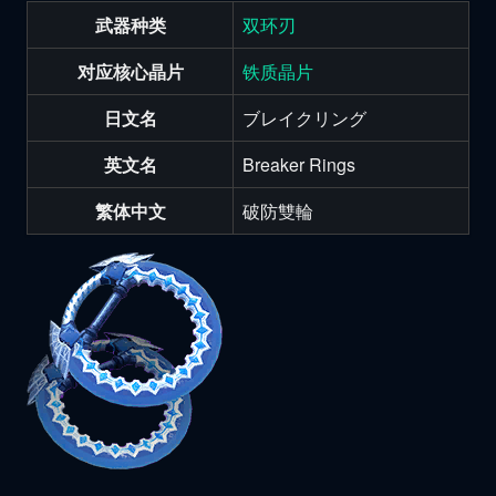
武器种类
双环刃
对应核心晶片
铁质晶片
日文名
ブレイクリング
英文名
Breaker Rings
繁体中文
破防雙輪