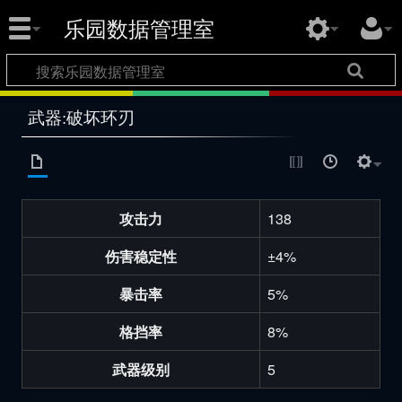
乐园数据管理室
武器:破坏环刃
攻击力
138
伤害稳定性
±4%
暴击率
5%
格挡率
8%
武器级别
5