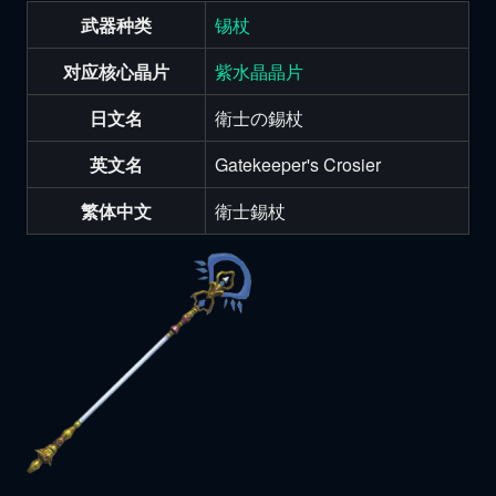
武器种类
锡杖
对应核心晶片
紫水晶晶片
日文名
衛士の錫杖
英文名
Gatekeeper's Crosier
繁体中文
衛士錫杖