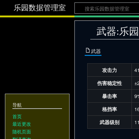
乐园数据管理室
武器:乐
武器
攻击力
4
伤害稳定性
±
暴击率
9
导航
格挡率
1
首页
武器级别
1
最近更改
随机页面