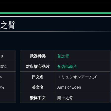
园之臂
18
武器种类
花之臂
23%
对应核心晶片
多边形晶片
%
日文名
エリュシオンアームズ
6%
英文名
Arms of Eden
1
繁体中文
樂土之臂