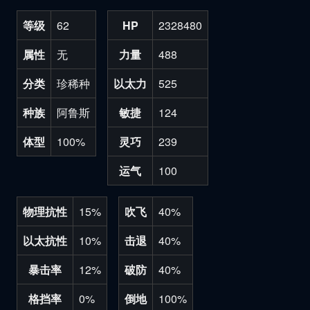
等级
62
HP
2328480
属性
无
力量
488
分类
珍稀种
以太力
525
种族
阿鲁斯
敏捷
124
体型
100%
灵巧
239
运气
100
物理抗性
15%
吹飞
40%
以太抗性
10%
击退
40%
暴击率
12%
破防
40%
格挡率
0%
倒地
100%