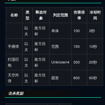
类
释放对
伤害倍
冷却时
名称
判定范围
型
象
率
间
以
敌方目
单体
100
3秒
太
标
以
敌方目
手榴弹
范围
150
10秒
太
标
扫荡巨
以
敌方目
Unknown4
300
20秒
炮
太
标
天空炸
以
敌方目
圆形
800
60秒
弹
太
标
击杀奖励