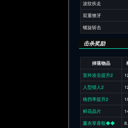
波纹疾走
双重獠牙
螺旋斩击
击杀奖励
掉落物品
室外攻击提升2
1
人型猎人2
1
格挡率提升2
1
鲜花晶片
1
薰衣草香瓶◆◆
8