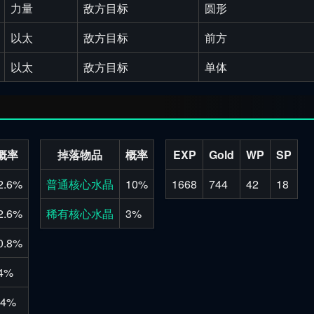
力量
敌方目标
圆形
以太
敌方目标
前方
以太
敌方目标
单体
概率
掉落物品
概率
EXP
Gold
WP
SP
2.6%
普通核心水晶
10%
1668
744
42
18
2.6%
稀有核心水晶
3%
0.8%
4%
.4%