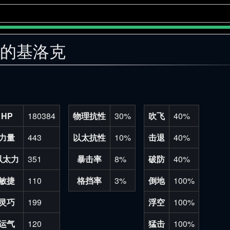
落的基洛克
HP
180384
物理抗性
30%
吹飞
40%
力量
443
以太抗性
10%
击退
40%
以太力
351
暴击率
8%
破防
40%
敏捷
110
格挡率
3%
倒地
100%
灵巧
199
浮空
100%
运气
120
猛击
100%