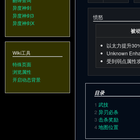
翻译查询
异度神剑
异度神剑3
愤怒
异度神剑X
被
以太力提升30
Wiki工具
Unknown Enh
受到弱点属性攻
特殊页面
浏览属性
开启动态背景
目录
1
武技
2
异刃必杀
3
击杀奖励
4
地图位置