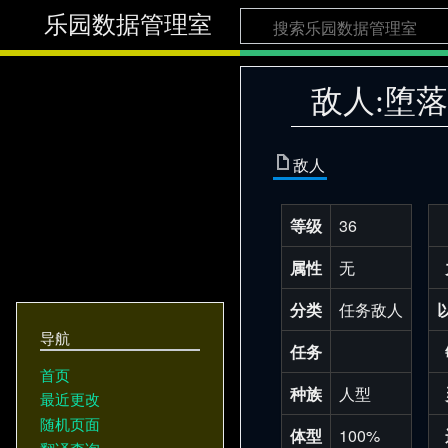
乐园数据管理室
敌人:堕
敌人
等级
36
属性
无
分类
任务敌人
导航
任务
首页
种族
人型
最近更改
随机页面
体型
100%