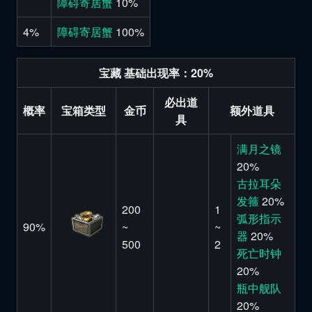
障碍寄居蟹
10%
4%
障碍寄居蟹
100%
宝藏 基础出现率：20%
必出道
概率
宝箱类型
金币
额外道具
具
满月之镜
20%
古拉耳朵
发箍
20%
200
1
弧形指示
90%
~
~
器
20%
500
2
死亡时钟
20%
瓶中舰队
20%