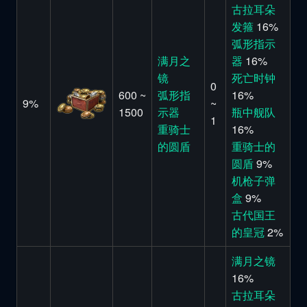
古拉耳朵
发箍
16%
弧形指示
满月之
器
16%
镜
死亡时钟
0
600 ~
弧形指
16%
9%
~
1500
示器
瓶中舰队
1
重骑士
16%
的圆盾
重骑士的
圆盾
9%
机枪子弹
盒
9%
古代国王
的皇冠
2%
满月之镜
16%
古拉耳朵