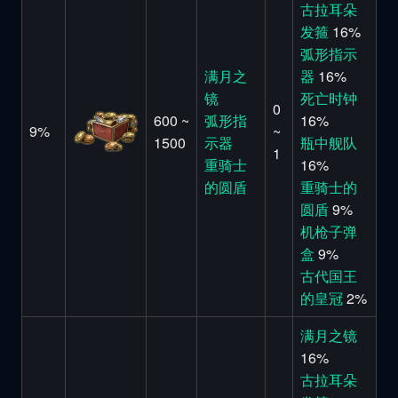
古拉耳朵
发箍
16%
弧形指示
满月之
器
16%
镜
死亡时钟
0
600 ~
弧形指
16%
9%
~
1500
示器
瓶中舰队
1
重骑士
16%
的圆盾
重骑士的
圆盾
9%
机枪子弹
盒
9%
古代国王
的皇冠
2%
满月之镜
16%
古拉耳朵