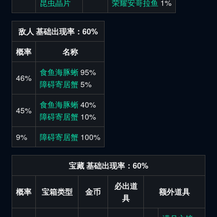
昆虫晶片
荣耀安哥拉鱼
1%
敌人 基础出现率：60%
概率
名称
食鱼海豚蜥
95%
46%
障碍寄居蟹
5%
食鱼海豚蜥
40%
45%
障碍寄居蟹
10%
9%
障碍寄居蟹
100%
宝藏 基础出现率：60%
必出道
概率
宝箱类型
金币
额外道具
具