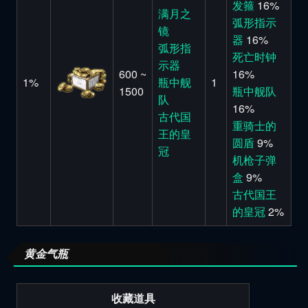
发箍
16%
满月之
弧形指示
镜
器
16%
弧形指
死亡时钟
示器
600 ~
16%
1%
瓶中舰
1
1500
瓶中舰队
队
16%
古代国
重骑士的
王的皇
圆盾
9%
冠
机枪子弹
盒
9%
古代国王
的皇冠
2%
黄金气瓶
收藏道具