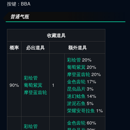
按键：BBA
普通气瓶
收藏道具
概率
必出道具
额外道具
彩绘管
20%
葡萄紫萁
20%
摩登蓝齿轮
20%
彩绘管
金色齿轮
17%
90%
葡萄紫萁
1
昆虫晶片
3%
摩登蓝齿轮
迷幻鲶鱼
14%
淤泥石鱼
5%
荣耀安哥拉鱼
1%
金色齿轮
60%
彩绘管
昆虫晶片
20%