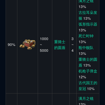
满月之镜
13%
古拉耳朵发
箍
13%
弧形指示器
13%
死亡时钟
1000
3
重骑士
13%
90%
~
~
的圆盾
瓶中舰队
5000
4
13%
重骑士的圆
盾
13%
机枪子弹盒
12%
古代国王的
皇冠
10%
满月之镜
13%