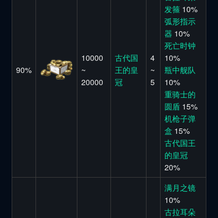
发箍
10%
弧形指示
器
10%
死亡时钟
10000
古代国
4
10%
90%
~
王的皇
~
瓶中舰队
20000
冠
5
10%
重骑士的
圆盾
15%
机枪子弹
盒
15%
古代国王
的皇冠
20%
满月之镜
10%
古拉耳朵