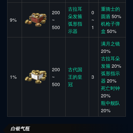
古拉耳
重骑士的
200
0
朵发箍
圆盾
50%
9%
~
~
弧形指
机枪子弹
500
1
示器
盒
50%
满月之镜
20%
古拉耳朵
发箍
20%
200
古代国
弧形指示
1%
~
王的皇
3
器
20%
500
冠
死亡时钟
20%
瓶中舰队
20%
白银气瓶