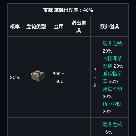
宝藏 基础出现率：40%
必出道
概率
宝箱类型
金币
额外道具
具
满月之镜
20%
古拉耳朵
发箍
20%
2
600 ~
弧形指示
90%
~
1500
器
20%
3
死亡时钟
20%
瓶中舰队
20%
满月之镜
16%