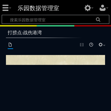
乐园数据管理室
打捞点:战伤港湾