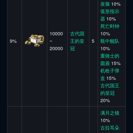
发箍
10%
弧形指示
器
10%
死亡时钟
10000
古代国
10%
9%
~
王的皇
5
瓶中舰队
20000
冠
10%
重骑士的
圆盾
15%
机枪子弹
盒
15%
古代国王
的皇冠
20%
满月之镜
10%
古拉耳朵