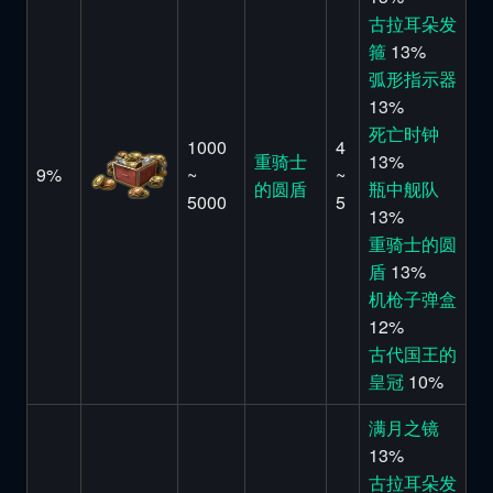
古拉耳朵发
箍
13%
弧形指示器
13%
死亡时钟
1000
4
重骑士
13%
9%
~
~
的圆盾
瓶中舰队
5000
5
13%
重骑士的圆
盾
13%
机枪子弹盒
12%
古代国王的
皇冠
10%
满月之镜
13%
古拉耳朵发