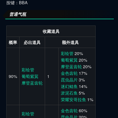
按键：BBA
普通气瓶
收藏道具
概率
必出道具
额外道具
彩绘管
20%
葡萄紫萁
20%
摩登蓝齿轮
20%
彩绘管
金色齿轮
17%
90%
葡萄紫萁
1
昆虫晶片
3%
摩登蓝齿轮
迷幻鲶鱼
14%
淤泥石鱼
5%
荣耀安哥拉鱼
1%
金色齿轮
60%
彩绘管
昆虫晶片
20%