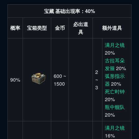
宝藏 基础出现率：40%
必出道
概率
宝箱类型
金币
额外道具
具
满月之镜
20%
古拉耳朵
发箍
20%
2
600 ~
弧形指示
90%
~
1500
器
20%
3
死亡时钟
20%
瓶中舰队
20%
满月之镜
16%