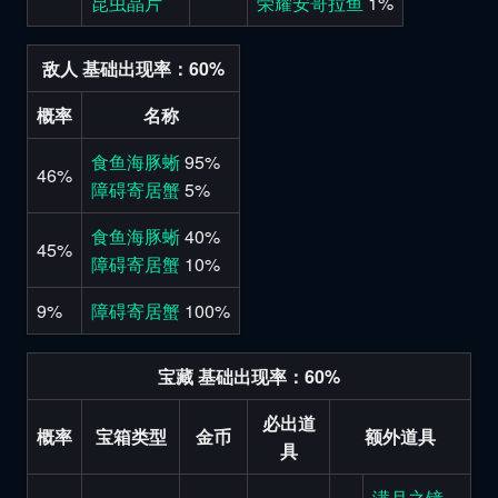
昆虫晶片
荣耀安哥拉鱼
1%
敌人 基础出现率：60%
概率
名称
食鱼海豚蜥
95%
46%
障碍寄居蟹
5%
食鱼海豚蜥
40%
45%
障碍寄居蟹
10%
9%
障碍寄居蟹
100%
宝藏 基础出现率：60%
必出道
概率
宝箱类型
金币
额外道具
具
满月之镜