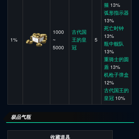
箍
13%
弧形指示器
13%
死亡时钟
1000
古代国
13%
1%
~
王的皇
5
瓶中舰队
5000
冠
13%
重骑士的圆
盾
13%
机枪子弹盒
12%
古代国王的
皇冠
10%
极品气瓶
收藏道具