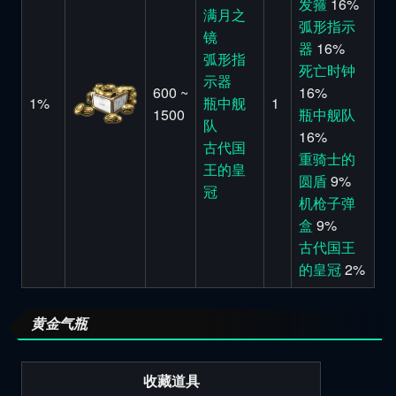
发箍
16%
满月之
弧形指示
镜
器
16%
弧形指
死亡时钟
示器
600 ~
16%
1%
瓶中舰
1
1500
瓶中舰队
队
16%
古代国
重骑士的
王的皇
圆盾
9%
冠
机枪子弹
盒
9%
古代国王
的皇冠
2%
黄金气瓶
收藏道具