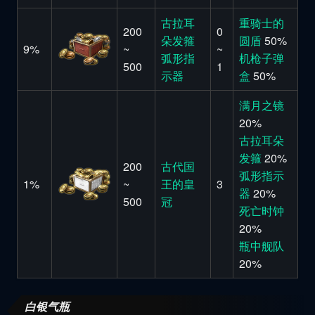
古拉耳
重骑士的
200
0
朵发箍
圆盾
50%
9%
~
~
弧形指
机枪子弹
500
1
示器
盒
50%
满月之镜
20%
古拉耳朵
发箍
20%
200
古代国
弧形指示
1%
~
王的皇
3
器
20%
500
冠
死亡时钟
20%
瓶中舰队
20%
白银气瓶