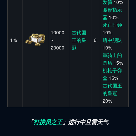
发箍
10%
弧形指示
器
10%
死亡时钟
10000
古代国
10%
1%
~
王的皇
6
瓶中舰队
20000
冠
10%
重骑士的
圆盾
15%
机枪子弹
盒
15%
古代国王
的皇冠
20%
「
打捞员之王
」进行中且雷天气