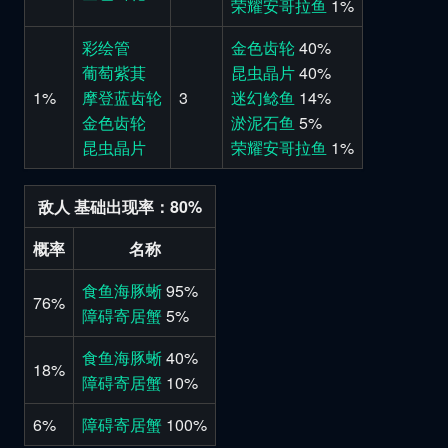
荣耀安哥拉鱼
1%
彩绘管
金色齿轮
40%
葡萄紫萁
昆虫晶片
40%
1%
摩登蓝齿轮
3
迷幻鲶鱼
14%
金色齿轮
淤泥石鱼
5%
昆虫晶片
荣耀安哥拉鱼
1%
敌人 基础出现率：80%
概率
名称
食鱼海豚蜥
95%
76%
障碍寄居蟹
5%
食鱼海豚蜥
40%
18%
障碍寄居蟹
10%
6%
障碍寄居蟹
100%