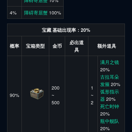
障碍寄居蟹
10%
4%
障碍寄居蟹
100%
宝藏 基础出现率：20%
必出道
概率
宝箱类型
金币
额外道具
具
满月之镜
20%
古拉耳朵
发箍
20%
200
1
弧形指示
90%
~
~
器
20%
500
2
死亡时钟
20%
瓶中舰队
20%