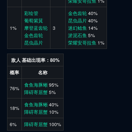
荣耀安哥拉鱼
1%
彩绘管
金色齿轮
40%
葡萄紫萁
昆虫晶片
40%
1%
摩登蓝齿轮
3
迷幻鲶鱼
14%
金色齿轮
淤泥石鱼
5%
昆虫晶片
荣耀安哥拉鱼
1%
敌人 基础出现率：80%
概率
名称
食鱼海豚蜥
95%
76%
障碍寄居蟹
5%
食鱼海豚蜥
40%
18%
障碍寄居蟹
10%
6%
障碍寄居蟹
100%