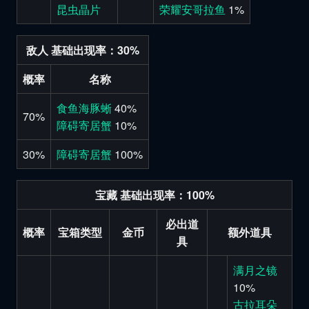
昆虫晶片
荣耀安哥拉鱼
1%
敌人 基础出现率：30%
概率
名称
食鱼海豚蜥
40%
70%
障碍寄居蟹
10%
30%
障碍寄居蟹
100%
宝藏 基础出现率：100%
必出道
概率
宝箱类型
金币
额外道具
具
满月之镜
10%
古拉耳朵