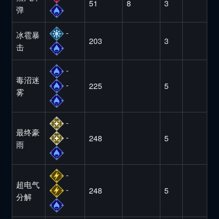
51
8
3
弹
-
冰雹暴
203
3
击
-
毒沼迷
-
225
5
雾
-
最终豪
-
248
5
雨
-
超电气
-
248
5
分解