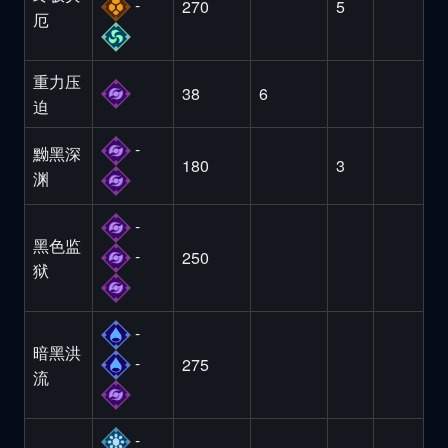
-
270
5
厄
重力压
38
6
迫
-
黝黑深
180
3
渊
-
黑色监
-
250
狱
-
暗黑洪
-
275
流
-