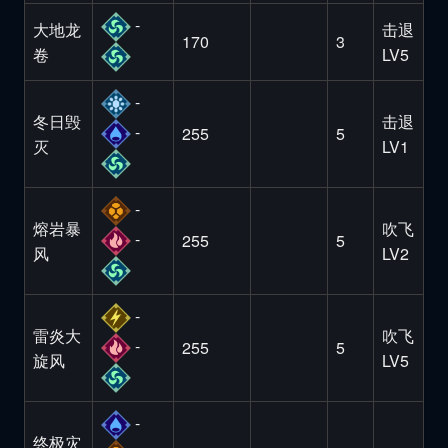
-
大地龙
击退
170
3
卷
LV5
-
冬日毁
击退
-
255
5
灭
LV1
-
熔岩暴
吹飞
-
255
5
风
LV2
-
雷炎大
吹飞
-
255
5
旋风
LV5
-
终极灾