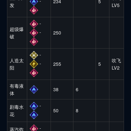
-
234
5
发
LV5
-
超级爆
-
250
破
-
人造太
吹飞
-
255
5
阳
LV2
有毒液
38
6
体
-
剧毒水
50
8
花
-
蒸汽炸