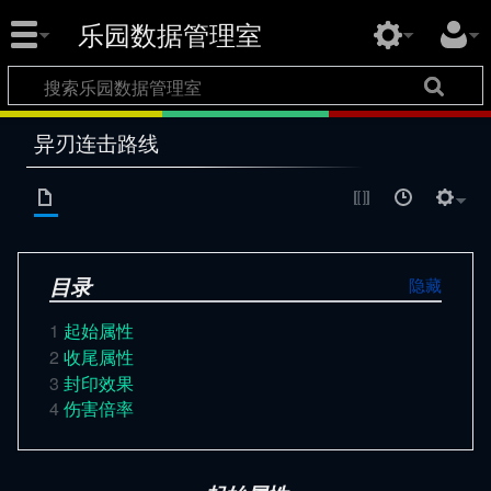
乐园数据管理室
异刃连击路线
目录
1
起始属性
2
收尾属性
3
封印效果
4
伤害倍率