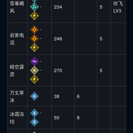
雷暴飓
吹飞
-
234
5
风
LV3
-
岩浆电
-
248
5
流
-
晴空霹
-
270
5
雳
万丈寒
38
6
冰
-
冰霜冻
50
8
结