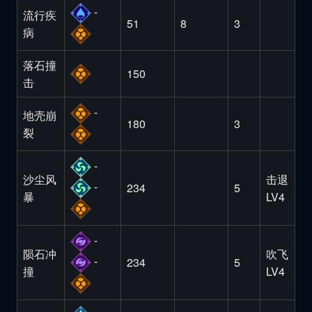
-
流行疾
51
8
3
病
落石撞
150
击
-
地壳崩
180
3
裂
-
沙尘风
击退
-
234
5
暴
LV4
-
陨石冲
吹飞
-
234
5
撞
LV4