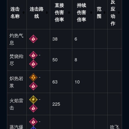
反
直接
持续
连击
连击路
范
应
伤害
伤害
名称
线
围
动
倍率
倍率
作
灼热气
38
6
息
-
焚烧殆
50
8
尽
-
炽热岩
63
10
浆
-
火焰雷
225
击
-
蒸汽爆
吹飞