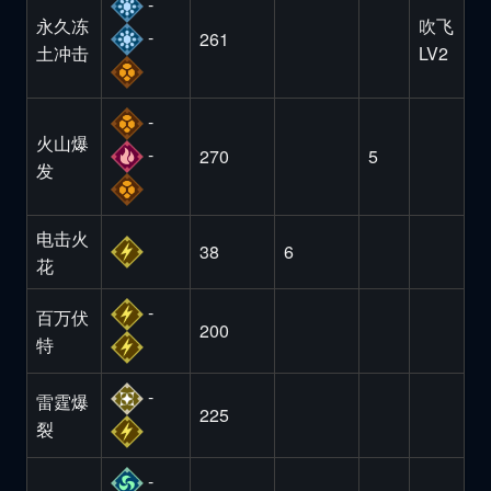
-
永久冻
吹飞
-
261
土冲击
LV2
-
火山爆
-
270
5
发
电击火
38
6
花
-
百万伏
200
特
-
雷霆爆
225
裂
-