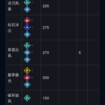
-
冰刃风
225
暴
-
钻石冰
-
275
尘
-
寒霜台
-
270
5
风
-
极寒极
-
300
光
破坏旋
150
风