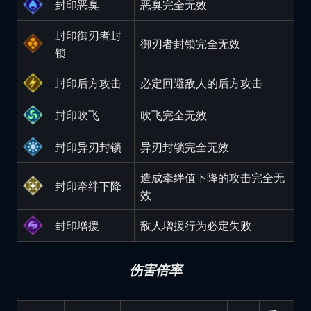
封印恶臭
恶臭完全无效
封印御刃者封
御刃者封锁完全无效
锁
封印后方攻击
必定回避敌人的后方攻击
封印吹飞
吹飞完全无效
封印异刃封锁
异刃封锁完全无效
造成牵绊值下降的攻击完全无
封印牵绊下降
效
封印增援
敌人增援行为必定失败
伤害倍率