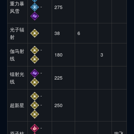
重力暴
-
275
风雪
光子辐
38
6
射
-
伽马射
180
3
线
-
镭射光
225
线
-
-
超新星
250
-
原子核
吹飞